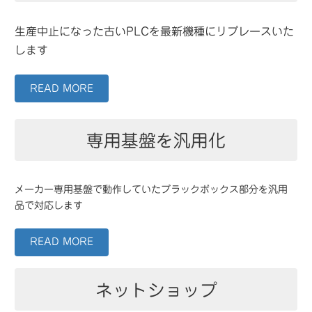
生産中止になった
古いPLCを最新機種
に
リプレース
いた
します
READ MORE
専用基盤を汎用化
メーカー
専用基盤
で動作していたブラックボックス部分を
汎用
品で対応
します
READ MORE
ネットショップ