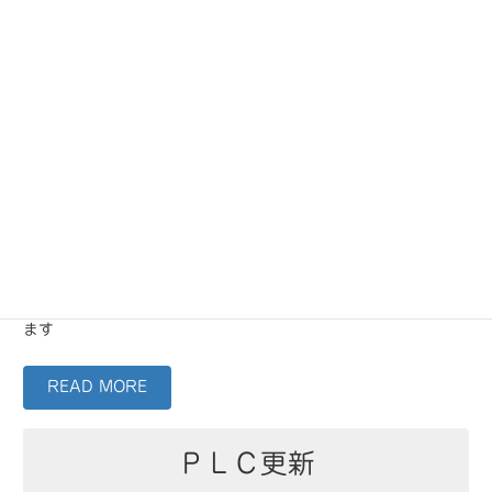
オーテックは制御盤の設計・製作だ
けじゃない！
安全対策
安全柵
、
保護フェンス
、
ドア
等を
オーダーメイド
で製作いたし
ます
READ MORE
ＰＬＣ更新