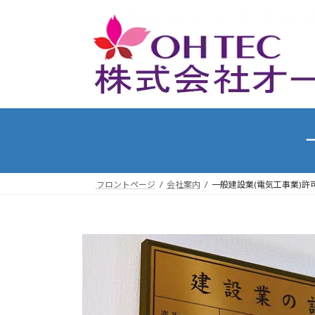
コ
ナ
ン
ビ
テ
ゲ
ン
ー
ツ
シ
へ
ョ
ス
ン
キ
に
ッ
移
プ
動
フロントページ
会社案内
一般建設業(電気工事業)許